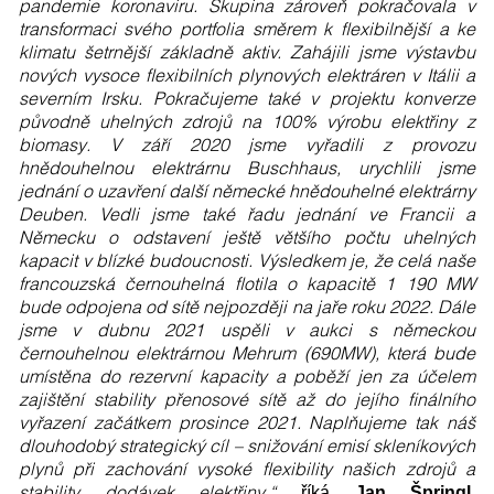
pandemie koronaviru. Skupina zároveň pokračovala v
transformaci svého portfolia směrem k flexibilnější a ke
klimatu šetrnější základně aktiv. Zahájili jsme výstavbu
nových vysoce flexibilních plynových elektráren v Itálii a
severním Irsku. Pokračujeme také v projektu konverze
původně uhelných zdrojů na 100% výrobu elektřiny z
biomasy. V září 2020 jsme vyřadili z provozu
hnědouhelnou elektrárnu Buschhaus, urychlili jsme
jednání o uzavření další německé hnědouhelné elektrárny
Deuben. Vedli jsme také řadu jednání ve Francii a
Německu o odstavení ještě většího počtu uhelných
kapacit v blízké budoucnosti. Výsledkem je, že celá naše
francouzská černouhelná flotila o kapacitě 1 190 MW
bude odpojena od sítě nejpozději na jaře roku 2022. Dále
jsme v dubnu 2021 uspěli v aukci s německou
černouhelnou elektrárnou Mehrum (690MW), která bude
umístěna do rezervní kapacity a poběží jen za účelem
zajištění stability přenosové sítě až do jejího finálního
vyřazení začátkem prosince 2021. Naplňujeme tak náš
dlouhodobý strategický cíl – snižování emisí skleníkových
plynů při zachování vysoké flexibility našich zdrojů a
stability dodávek elektřiny,“
říká
Jan Špringl,