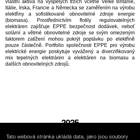
vlastní aktiva na vyspělých trzích včetně Velké Británie,
Itálie, Irska, Francie a Německa se zaměřením na výrobu
elektřiny a sofistikované obnovitelné zdroje energie
(biomasa). Prostřednictvím flotily regulovatelných
elektráren zajišťuje EPPE bezpečnost dodávek, neboť
solární a větrné obnovitelné zdroje se svým omezeným
faktorem zatížení mohou pokrýt poptávku po elektřině
pouze částečně. Portfolio společnosti EPPE pro výrobu
elektrické energie poskytuje vyvážený a diverzifikovaný
mix tepelných elektráren a elektráren na biomasu a
dalších obnovitelných zdrojů.
2025
Tato webová stránka ukládá data, jako jsou soubory