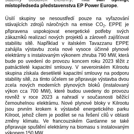
místopředseda představenstva EP Power Europe
.
Úsilí skupiny se nesoustředí pouze na vyřazování
stávajících zdrojů náročných na emise CO
. EPPE je
2
připravena uspokojovat energetické potřeby svých
zákazníků realizací nových projektů a zároveň zajišťovat
stabilitu sítě. Například v italském Tavazzanu EPPE
zahájila výstavbu zcela nové vysoce účinné plynové
elektrárny s instalovaným výkonem zhruba 790 MW, která
bude po uvedení do provozu koncem roku 2023 těžit z
patnáctileté kapacitní smlouvy. V severoirském Kilrootu
skupina získala desetileté kapacitní smlouvy na podporu
stability sítě, za tímto účelem se připravuje výstavba dvou
zcela nových moderních plynových bloků (instalovaný
výkon cca 700 MW), které budou uvedeny do provozu
rovněž v roce 2023 a nahradí v současnosti běžící
černouhelnou elektrárnu. Nové plynové bloky v Kilrootu
jsou prvním krokem k výstavbě energetického parku
Kilroot, jehož cílem je podílet se na řešení cílů v oblasti
změny klimatu. Ve francouzském Gardanne se také
připravuje spuštění elektrárny na biomasu s instalovaným
výkonem 150 MW.