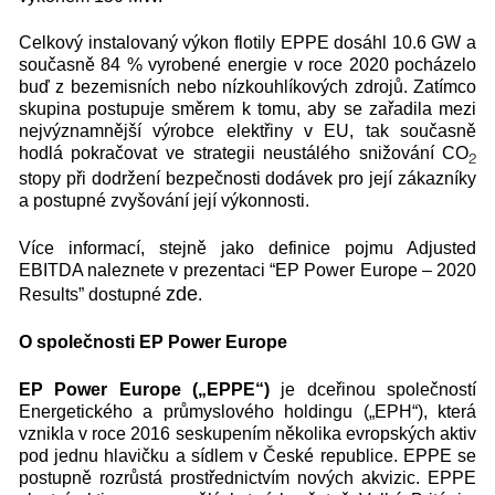
Celkový instalovaný výkon flotily EPPE dosáhl 10.6 GW a
současně 84 % vyrobené energie v roce 2020 pocházelo
buď z bezemisních nebo nízkouhlíkových zdrojů. Zatímco
skupina postupuje směrem k tomu, aby se zařadila mezi
nejvýznamnější výrobce elektřiny v EU, tak současně
hodlá pokračovat ve strategii neustálého snižování CO
2
stopy při dodržení bezpečnosti dodávek pro její zákazníky
a postupné zvyšování její výkonnosti.
Více informací, stejně jako definice pojmu Adjusted
EBITDA naleznete v prezentaci “EP Power Europe – 2020
zde
Results” dostupné
.
O společnosti EP Power Europe
EP Power Europe („EPPE“)
je dceřinou společností
Energetického a průmyslového holdingu („EPH“), která
vznikla v roce 2016 seskupením několika evropských aktiv
pod jednu hlavičku a sídlem v České republice. EPPE se
postupně rozrůstá prostřednictvím nových akvizic. EPPE