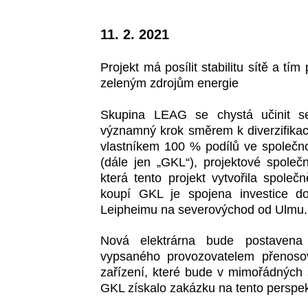
11. 2. 2021
Projekt má posílit stabilitu sítě a t
zeleným zdrojům energie
Skupina LEAG se chystá učinit s
významný krok směrem k diverzifikaci
vlastníkem 100 % podílů ve společ
(dále jen „GKL“), projektové spol
která tento projekt vytvořila spol
koupí GKL je spojena investice 
Leipheimu na severovýchod od Ulmu.
Nová elektrárna bude postavena
vypsaného provozovatelem přenosov
zařízení, které bude v mimořádných s
GKL získalo zakázku na tento perspekt