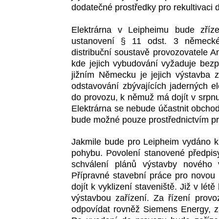
dodatečné prostředky pro rekultivaci d
Elektrárna v Leipheimu bude zříze
ustanovení § 11 odst. 3 německ
distribuční soustavě provozovatele A
kde jejich vybudování vyžaduje bezpe
jižním Německu je jejich výstavba
odstavování zbývajících jaderných e
do provozu, k němuž má dojít v srpnu
Elektrárna se nebude účastnit obchodo
bude možné pouze prostřednictvím p
Jakmile bude pro Leipheim vydáno kl
pohybu. Povolení stanovené předpisy
schválení plánů výstavby nového v
Přípravné stavební práce pro novou 
dojít k vyklizení staveniště. Již v l
výstavbou zařízení. Za řízení pro
odpovídat rovněž Siemens Energy, za