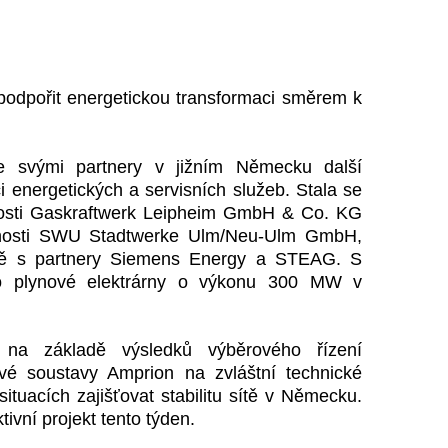
ím podpořit energetickou transformaci směrem k
e svými partnery v jižním Německu další
 energetických a servisních služeb. Stala se
nosti Gaskraftwerk Leipheim GmbH & Co. KG
ečnosti SWU Stadtwerke Ulm/Neu-Ulm GmbH,
ečně s partnery Siemens Energy a STEAG. S
do plynové elektrárny o výkonu 300 MW v
 na základě výsledků výběrového řízení
é soustavy Amprion na zvláštní technické
ituacích zajišťovat stabilitu sítě v Německu.
ivní projekt tento týden.