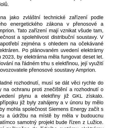
olů.
na jako zvláštní technické zařízení podle
ého energetického zákona v přenosové a
mprion. Tato zařízení mají vznikat všude tam,
čnost a spolehlivost distribuční soustavy. V
 zapotřebí zejména s ohledem na očekávané
lektráren. Po plánovaném uvedení elektrárny
 2023, by elektrárna měla fungovat deset let.
vání na řádném trhu s elektřinou, její využití
rovozovatele přenosové soustavy Amprion.
adné rozhodnutí, musí se dát věci rychle do
 na ochranu proti znečištění a rozhodnutí o
edení plynu a elektřiny již GKL získalo.
přípojku již byly zahájeny a v únoru by mělo
étě by mohla společnost Siemens Energy začít s
vozu a údržbu na místě by měla v budoucnu
tímco samotný projekt bude řízen z Lužice.