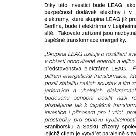
Díky této investici bude LEAG jako 
bezpečnost dodávek elektřiny i v
elektrárny, které skupina LEAG již pr
Berlína, bude i elektrárna v Leipheim
sítě. Takováto zařízení jsou nezbytná
úspěšné transformace energetiky.
Skupina LEAG usiluje o rozšíření svého
„
v oblasti obnovitelné energie a jejího
P
představenstva elektráren LEAG. „
pilířem energetické transformace, k
posílí stabilitu našich soustav a tím
jaderných a uhelných elektrárná
budoucnu schopni posílit naši rol
přispějeme tak k úspěšné transfor
investice i přínosem pro Lužici, pro
prostředky pro obnovu využitelnost
Braniborsku a Sasku zřízeny společ
jejichž cílem je vytvářet paralelně s 