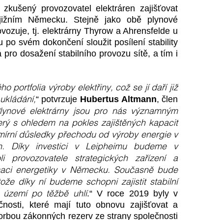
zkušený provozovatel elektráren zajišťovat
 jižním Německu. Stejně jako obě plynové
ovozuje, tj. elektrárny Thyrow a Ahrensfelde u
u po svém dokončení sloužit posílení stability
 pro dosažení stabilního provozu sítě, a tím i
 portfolia výroby elektřiny, což se jí daří již
 ukládání,
“ potvrzuje
Hubertus Altmann
, člen
lynové elektrárny jsou pro nás významným
terý s ohledem na pokles zajištěných kapacit
 zmírní důsledky přechodu od výroby energie v
ch. Díky investici v Leipheimu budeme v
i provozovatele strategických zařízení a
maci energetiky v Německu. Současně bude
tože díky ní budeme schopni zajistit stabilní
i území po těžbě uhlí
.“ V roce 2019 byly v
nosti, které mají tuto obnovu zajišťovat a
tvorbou zákonných rezerv ze strany společnosti