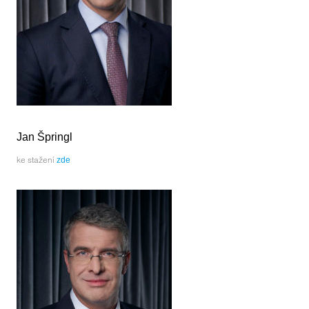
Jan Špringl
ke stažení
zde