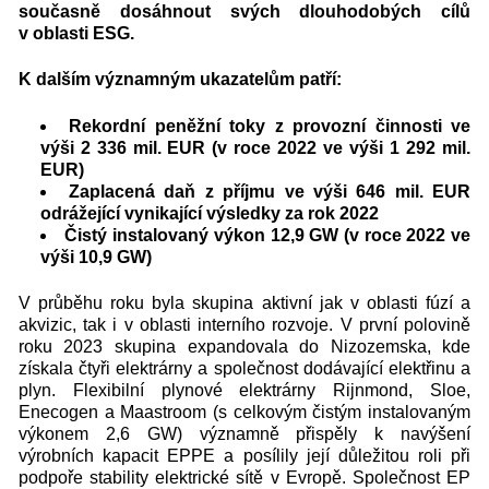
současně dosáhnout svých dlouhodobých cílů
v oblasti ESG.
K dalším významným ukazatelům patří:
Rekordní peněžní toky z provozní činnosti ve
výši 2 336 mil. EUR (v roce 2022 ve výši 1 292 mil.
EUR)
Zaplacená daň z příjmu ve výši 646 mil. EUR
odrážející vynikající výsledky za rok 2022
Čistý instalovaný výkon 12,9 GW (v roce 2022 ve
výši 10,9 GW)
V průběhu roku byla skupina aktivní jak v oblasti fúzí a
akvizic, tak i v oblasti interního rozvoje. V první polovině
roku 2023 skupina expandovala do Nizozemska, kde
získala čtyři elektrárny a společnost dodávající elektřinu a
plyn. Flexibilní plynové elektrárny Rijnmond, Sloe,
Enecogen a Maastroom (s celkovým čistým instalovaným
výkonem 2,6 GW) významně přispěly k navýšení
výrobních kapacit EPPE a posílily její důležitou roli při
podpoře stability elektrické sítě v Evropě. Společnost EP