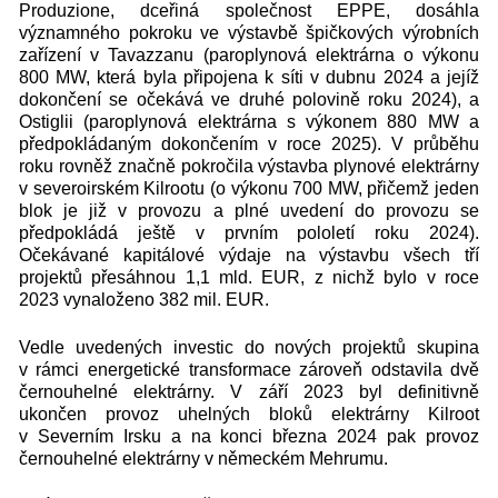
Produzione, dceřiná společnost EPPE, dosáhla
významného pokroku ve výstavbě špičkových výrobních
zařízení v Tavazzanu (paroplynová elektrárna o výkonu
800 MW, která byla připojena k síti v dubnu 2024 a jejíž
dokončení se očekává ve druhé polovině roku 2024), a
Ostiglii (paroplynová elektrárna s výkonem 880 MW a
předpokládaným dokončením v roce 2025). V průběhu
roku rovněž značně pokročila výstavba plynové elektrárny
v severoirském Kilrootu (o výkonu 700 MW, přičemž jeden
blok je již v provozu a plné uvedení do provozu se
předpokládá ještě v prvním pololetí roku 2024).
Očekávané kapitálové výdaje na výstavbu všech tří
projektů přesáhnou 1,1 mld. EUR, z nichž bylo v roce
2023 vynaloženo 382 mil. EUR.
Vedle uvedených investic do nových projektů skupina
v rámci energetické transformace zároveň odstavila dvě
černouhelné elektrárny. V září 2023 byl definitivně
ukončen provoz uhelných bloků elektrárny Kilroot
v Severním Irsku a na konci března 2024 pak provoz
černouhelné elektrárny v německém Mehrumu.