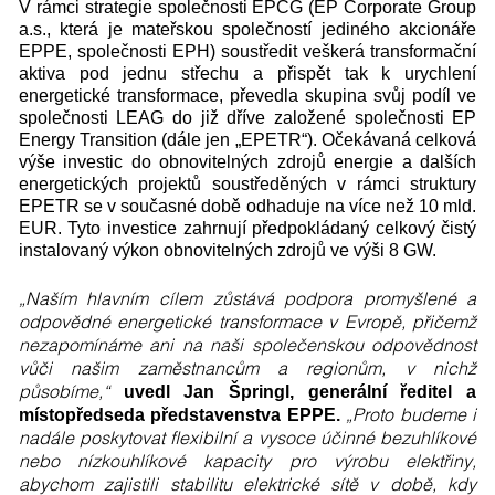
V rámci strategie společnosti EPCG (EP Corporate Group
a.s., která je mateřskou společností jediného akcionáře
EPPE, společnosti EPH) soustředit veškerá transformační
aktiva pod jednu střechu a přispět tak k urychlení
energetické transformace, převedla skupina svůj podíl ve
společnosti LEAG do již dříve založené společnosti EP
Energy Transition (dále jen „EPETR“). Očekávaná celková
výše investic do obnovitelných zdrojů energie a dalších
energetických projektů soustředěných v rámci struktury
EPETR se v současné době odhaduje na více než 10 mld.
EUR. Tyto investice zahrnují předpokládaný celkový čistý
instalovaný výkon obnovitelných zdrojů ve výši 8 GW.
„Naším hlavním cílem zůstává podpora promyšlené a
odpovědné energetické transformace v Evropě, přičemž
nezapomínáme ani na naši společenskou odpovědnost
vůči našim zaměstnancům a regionům, v nichž
působíme,“
uvedl Jan Špringl, generální ředitel a
„Proto budeme i
místopředseda představenstva EPPE.
nadále poskytovat flexibilní a vysoce účinné bezuhlíkové
nebo nízkouhlíkové kapacity pro výrobu elektřiny,
abychom zajistili stabilitu elektrické sítě v době, kdy