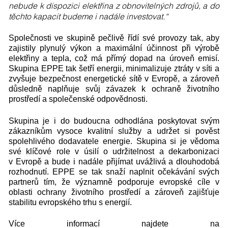
nebude k dispozici elektřina z obnovitelných zdrojů, a do
těchto kapacit budeme i nadále investovat.“
Společnosti ve skupině pečlivě řídí své provozy tak, aby
zajistily plynulý výkon a maximální účinnost při výrobě
elektřiny a tepla, což má přímý dopad na úroveň emisí.
Skupina EPPE tak šetří energii, minimalizuje ztráty v síti a
zvyšuje bezpečnost energetické sítě v Evropě, a zároveň
důsledně naplňuje svůj závazek k ochraně životního
prostředí a společenské odpovědnosti.
Skupina je i do budoucna odhodlána poskytovat svým
zákazníkům vysoce kvalitní služby a udržet si pověst
spolehlivého dodavatele energie. Skupina si je vědoma
své klíčové role v úsilí o udržitelnost a dekarbonizaci
v Evropě a bude i nadále přijímat uvážlivá a dlouhodobá
rozhodnutí. EPPE se tak snaží naplnit očekávání svých
partnerů tím, že významně podporuje evropské cíle v
oblasti ochrany životního prostředí a zároveň zajišťuje
stabilitu evropského trhu s energií.
Více informací najdete na