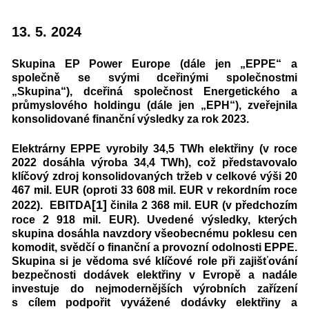
13. 5. 2024
Skupina EP Power Europe (dále jen „EPPE“ a
společně se svými dceřinými společnostmi
„Skupina“), dceřiná společnost Energetického a
průmyslového holdingu (dále jen „EPH“), zveřejnila
konsolidované finanční výsledky za rok 2023.
Elektrárny EPPE vyrobily 34,5 TWh elektřiny (v roce
2022 dosáhla výroba 34,4 TWh), což představovalo
klíčový zdroj konsolidovaných tržeb v celkové výši 20
467 mil. EUR (oproti 33 608 mil. EUR v rekordním roce
[1]
2022). EBITDA
činila 2 368 mil. EUR (v předchozím
roce 2 918 mil. EUR). Uvedené výsledky, kterých
skupina dosáhla navzdory všeobecnému poklesu cen
komodit, svědčí o finanční a provozní odolnosti EPPE.
Skupina si je vědoma své klíčové role při zajišťování
bezpečnosti dodávek elektřiny v Evropě a nadále
investuje do nejmodernějších výrobních zařízení
s cílem podpořit vyvážené dodávky elektřiny a