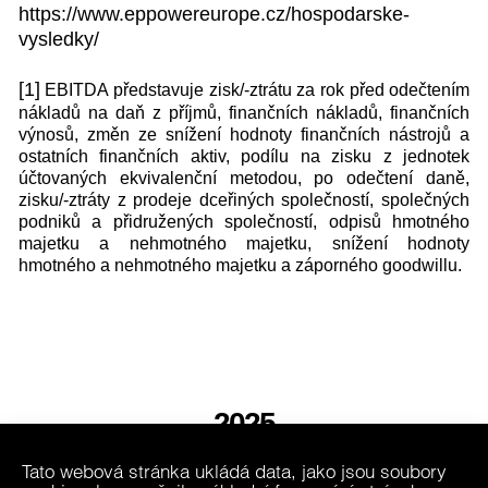
https://www.eppowereurope.cz/hospodarske-
vysledky/
[1]
EBITDA představuje zisk/-ztrátu za rok před odečtením
nákladů na daň z příjmů, finančních nákladů, finančních
výnosů, změn ze snížení hodnoty finančních nástrojů a
ostatních finančních aktiv, podílu na zisku z jednotek
účtovaných ekvivalenční metodou, po odečtení daně,
zisku/-ztráty z prodeje dceřiných společností, společných
podniků a přidružených společností, odpisů hmotného
majetku a nehmotného majetku, snížení hodnoty
hmotného a nehmotného majetku a záporného goodwillu.
2025
Tato webová stránka ukládá data, jako jsou soubory