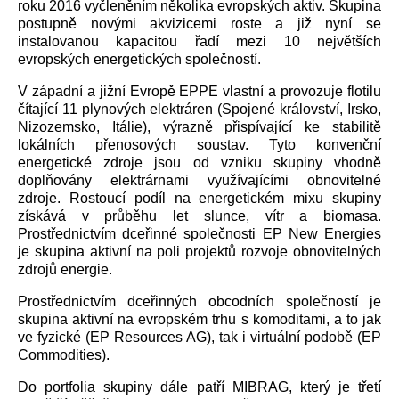
roku 2016 vyčleněním několika evropských aktiv. Skupina
postupně novými akvizicemi roste a již nyní se
instalovanou kapacitou řadí mezi 10 největších
evropských energetických společností.
V západní a jižní Evropě EPPE vlastní a provozuje flotilu
čítající 11 plynových elektráren (Spojené království, Irsko,
Nizozemsko, Itálie), výrazně přispívající ke stabilitě
lokálních přenosových soustav. Tyto konvenční
energetické zdroje jsou od vzniku skupiny vhodně
doplňovány elektrárnami využívajícími obnovitelné
zdroje. Rostoucí podíl na energetickém mixu skupiny
získává v průběhu let slunce, vítr a biomasa.
Prostřednictvím dceřinné společnosti EP New Energies
je skupina aktivní na poli projektů rozvoje obnovitelných
zdrojů energie.
Prostřednictvím dceřinných obcodních společností je
skupina aktivní na evropském trhu s komoditami, a to jak
ve fyzické (EP Resources AG), tak i virtuální podobě (EP
Commodities).
Do portfolia skupiny dále patří MIBRAG, který je třetí