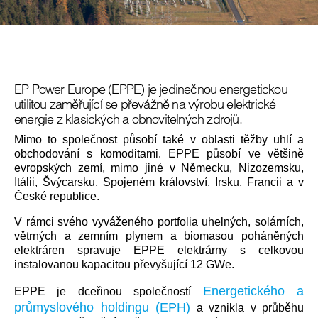
EP Power Europe (EPPE) je jedinečnou energetickou
utilitou zaměřující se převážně na výrobu elektrické
energie z klasických a obnovitelných zdrojů.
Mimo to společnost působí také v oblasti těžby uhlí a
obchodování s komoditami. EPPE působí ve většině
evropských zemí, mimo jiné v Německu, Nizozemsku,
Itálii, Švýcarsku, Spojeném království, Irsku, Francii a v
České republice.
V rámci svého vyváženého portfolia uhelných, solárních,
větrných a zemním plynem a biomasou poháněných
elektráren spravuje EPPE elektrárny s celkovou
instalovanou kapacitou převyšující 12 GWe.
Energetického a
EPPE je dceřinou společností
průmyslového holdingu (EPH)
a vznikla v průběhu