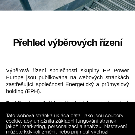
Přehled výběrových řízení
Výběrová řízení společností skupiny EP Power
Europe jsou publikována na webových stránkách
zastřešující společnosti Energetický a průmyslový
holding (EPH).
Po kliknutí na tlačítko níže budete v novém okně
přesměrováni na stránky EPH do Dodavatelské
Tato webová stránka ukládá data, jako jsou soubory
sekce, části přehledu výběrových řízení.
cookie, aby umožnila základní fungování stránek,
jakož i marketing, personalizaci a analýzu. Nastavení
Výběrová řízení EPH
můžete kdykoli změnit nebo přijmout výchozí