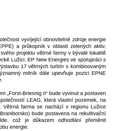
nost vyvíjející obnovitelné zdroje energie
PPE) a průkopník v oblasti zelených aktiv,
vého projektu větrné farmy v bývalé lokalitě
cké Lužici. EP New Energies ve spolupráci s
výstavbu 17 větrných turbín s kombinovaným
ýznamný milník dále upevňuje pozici EPNE
e.
m „Forst-Briesnig II“ bude vyvinut a postaven
polečností LEAG, která vlastní pozemek, na
. Větrná farma se nachází v regionu Lužice
 Braniborsko) bude postavena na rekultivační
lde, což je důkazem odhodlání přeměnit
obu energie.