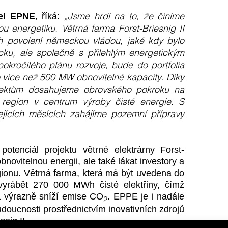
„Jsme hrdí na to, že činíme
tel EPNE
, říká:
 energetiku. Větrná farma Forst-Briesnig II
ch povolení německou vládou, jaké kdy bylo
ku, ale společně s přilehlým energetickým
okročilého plánu rozvoje, bude do portfolia
o více než 500 MW obnovitelné kapacity. Díky
jektům dosahujeme obrovského pokroku na
 region v centrum výroby čisté energie. S
ících měsících zahájíme pozemní přípravy
tenciál projektu větrné elektrárny Forst-
bnovitelnou energii, ale také lákat investory a
gionu. Větrná farma, která má být uvedena do
yrábět 270 000 MWh čisté elektřiny, čímž
a výrazně sníží emise CO
. EPPE je i nadále
2
udoucnosti prostřednictvím inovativních zdrojů
snig II.