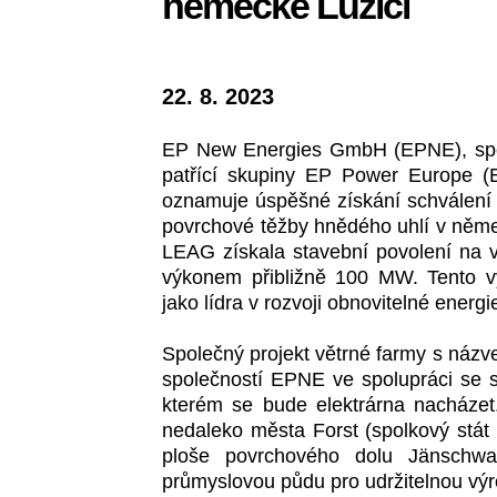
německé Lužici
22. 8. 2023
EP New Energies GmbH (EPNE), společ
patřící skupiny EP Power Europe (E
oznamuje úspěšné získání schválení s
povrchové těžby hnědého uhlí v něme
LEAG získala stavební povolení na 
výkonem přibližně 100 MW. Tento v
jako lídra v rozvoji obnovitelné energi
Společný projekt větrné farmy s názve
společností EPNE ve spolupráci se s
kterém se bude elektrárna nacházet
nedaleko města Forst (spolkový stát
ploše povrchového dolu Jänschwa
průmyslovou půdu pro udržitelnou výr