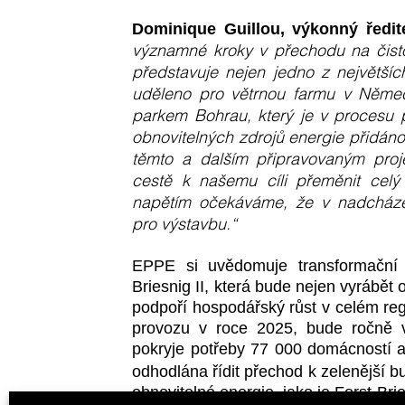
Dominique Guillou, výkonný ředi
významné kroky v přechodu na čistou
představuje nejen jedno z největší
uděleno pro větrnou farmu v Němec
parkem Bohrau, který je v procesu p
obnovitelných zdrojů energie přidán
těmto a dalším připravovaným pro
cestě k našemu cíli přeměnit celý
napětím očekáváme, že v nadcházej
pro výstavbu.“
EPPE si uvědomuje transformační po
Briesnig II, která bude nejen vyrábět o
podpoří hospodářský růst v celém re
provozu v roce 2025, bude ročně v
pokryje potřeby 77 000 domácností 
odhodlána řídit přechod k zelenější b
obnovitelné energie, jako je Forst-Brie