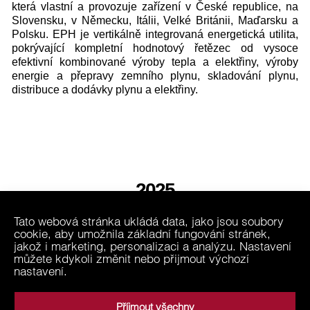
která vlastní a provozuje zařízení v České republice, na
Slovensku, v Německu, Itálii, Velké Británii, Maďarsku a
Polsku. EPH je vertikálně integrovaná energetická utilita,
pokrývající kompletní hodnotový řetězec od vysoce
efektivní kombinované výroby tepla a elektřiny, výroby
energie a přepravy zemního plynu, skladování plynu,
distribuce a dodávky plynu a elektřiny.
2025
Tato webová stránka ukládá data, jako jsou soubory
cookie, aby umožnila základní fungování stránek,
2024
jakož i marketing, personalizaci a analýzu. Nastavení
můžete kdykoli změnit nebo přijmout výchozí
nastavení.
ARCHIV
Příjmout všechny