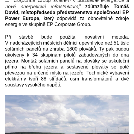
nové energetické infrastruktuře,
” zdůrazňuje
Tom
áš
David, místopředseda představenstva společnosti EP
Power Europe
, který odpovídá za obnovitelné zdroje
energie ve skupině EP Corporate Group.
Při stavbě bude použita inovativní metoda.
V nadcházejících měsících dělníci upevní více než 51 tisíc
solárních panelů na zhruba 1800 plováků. Ty pak budou
ukotveny k 34 skupinám pilotů zabudovaných do dna
jezera. Montáž solárních panelů na plováky se uskuteční
přímo na břehu jezera a sestavené plováky se poté
převezou na určené místo na jezeře. Technické vybavení
elektrárny tvoří 88 střídačů, osm transformátorů a dvě
soustavy vysokého napětí.