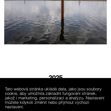
2025
Tato webová stránka ukládá data, jako jsou soubory
cookie, aby umožnila základní fungování stránek,
2024
jakož i marketing, personalizaci a analýzu. Nastavení
můžete kdykoli změnit nebo přijmout výchozí
nastavení.
ARCHIV