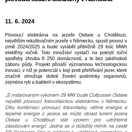
11. 6. 2024
Plovoucí elektrárna na jezeře Ostsee u Chotěbuzi,
největším rekultivačním jezeře v Německu, spustí provoz v
zimě 2024/2025 a bude vyrábět přibližně 29 tisíc MWh
elektřiny ročně. Toto množství vystačí na pokrytí roční
spotřeby zhruba 8 250 domácností, a to bez jakéhokoli
záboru půdy. Projekt přináší významnou technologickou
inovaci, v níž je potenciál v boji proti přehřívání jezer, které
značně ohrožuje dobré životní podmínky organismů,
zejména ryb a bakterií v ekosystému.
„S instalovaným výkonem 29 MW bude Cotbusser Ostsee
největší plovoucí fotovoltaickou elektrárnou v Německu.
Díky kombinaci plovoucí fotovoltaiky, větrné energie a
tepelné energie z jezera se může oblast kolem jezera
Ostsee u Chotěbuzi stát vzorem pro udržitelné
zásobování energií. Jedná se o důležitý milník na cestě
EP Corporate Group směrem k udržitelné energetice a